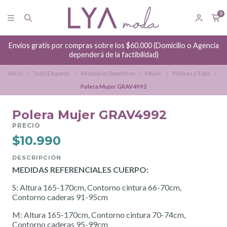
0
Envíos gratis por compras sobre los $60.000 (Domicilio o Agencia
dependerá de la factibilidad)
Inicio
Todo Deporte
Vestuario Deportivo
Mujer
Poleras y Tops
Polera Mujer GRAV4992
Polera Mujer GRAV4992
PRECIO
$10.990
DESCRIPCIÓN
MEDIDAS REFERENCIALES CUERPO:
S: Altura 165-170cm, Contorno cintura 66-70cm,
Contorno caderas 91-95cm
M: Altura 165-170cm, Contorno cintura 70-74cm,
Contorno caderas 95-99cm