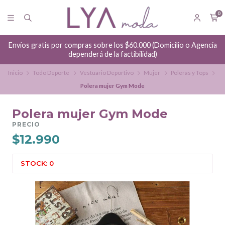
0
Envíos gratis por compras sobre los $60.000 (Domicilio o Agencia
dependerá de la factibilidad)
Inicio
Todo Deporte
Vestuario Deportivo
Mujer
Poleras y Tops
Polera mujer Gym Mode
Polera mujer Gym Mode
PRECIO
$12.990
STOCK: 0