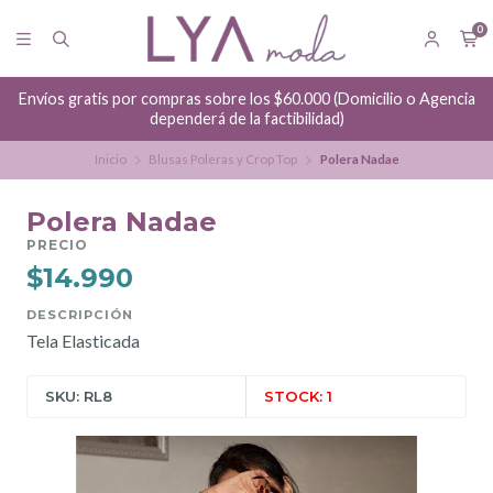
0
Envíos gratis por compras sobre los $60.000 (Domicilio o Agencia
dependerá de la factibilidad)
Inicio
Blusas Poleras y Crop Top
Polera Nadae
Polera Nadae
PRECIO
$14.990
DESCRIPCIÓN
Tela Elasticada
SKU: RL8
STOCK: 1