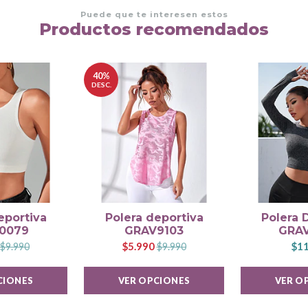
Puede que te interesen estos
Productos recomendados
40%
DESC.
eportiva
Polera deportiva
Polera 
0079
GRAV9103
GRAV
$5.990
$11
$9.990
$9.990
CIONES
VER OPCIONES
VER O