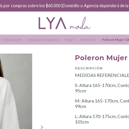
is por compras sobre los $60.000 (Domicilio o Agencia dependerá de la f
Todo Deporte
Vestuario Deportivo
Mujer
Polerones
Poleron Mujer 
Poleron Muje
DESCRIPCIÓN
MEDIDAS REFERENCIALE
S: Altura 165-170cm, Cont
95cm
M: Altura 165-170cm, Cont
99cm
L: Altura 170-175cm, Cont
105cm