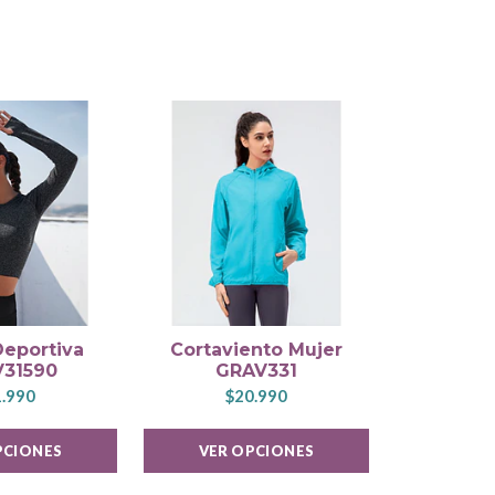
25%
DESC.
Deportiva
Cortaviento Mujer
Polera
31590
GRAV331
GRA
.990
$20.990
$8.9
PCIONES
VER OPCIONES
VER 