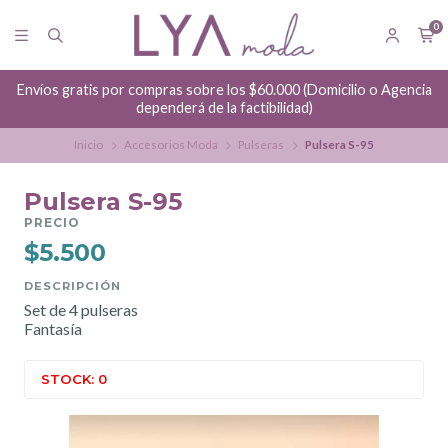
0
Envíos gratis por compras sobre los $60.000 (Domicilio o Agencia
dependerá de la factibilidad)
Inicio
Accesorios Moda
Pulseras
Pulsera S-95
Pulsera S-95
PRECIO
$5.500
DESCRIPCIÓN
Set de 4 pulseras
Fantasía
STOCK: 0