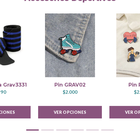
 Grav3331
Pin GRAV02
Pin 
990
$2.000
$2
CIONES
VER OPCIONES
VER O