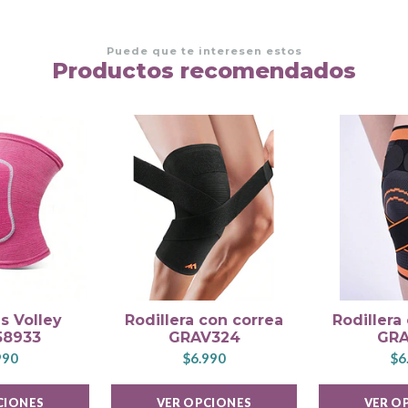
Puede que te interesen estos
Productos recomendados
as Volley
Rodillera con correa
Rodillera
58933
GRAV324
GRA
990
$6.990
$6
CIONES
VER OPCIONES
VER O