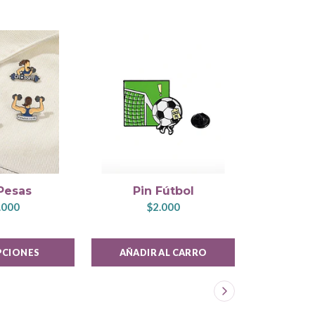
Calcetas
Pesas
Pin Fútbol
GR
.000
$2.000
$
PCIONES
AÑADIR AL CARRO
VER 