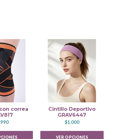
 con correa
Cintillo Deportivo
Caller
V817
GRAV6447
$
.990
$1.000
PCIONES
VER OPCIONES
VER 