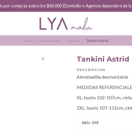
is por compras sobre los $60.000 (Domicilio o Agencia dependerá de la f
Inicio
Trajes de baño
Tankinis
Tankini Astrid
Tankini Astrid
DESCRIPCIÓN
Almohadilla desmontable
MEDIDAS REFERENCIALE
XL: busto 102-107cm, cint
2XL: busto 107-112cm, ci
SKU: 019