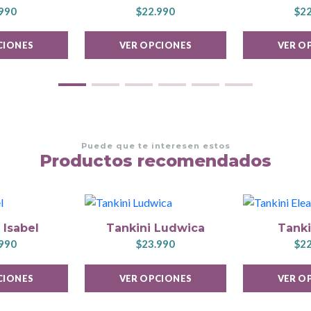
990
$22.990
$22
CIONES
VER OPCIONES
VER O
Puede que te interesen estos
Productos recomendados
 Isabel
Tankini Ludwica
Tanki
990
$23.990
$22
CIONES
VER OPCIONES
VER O