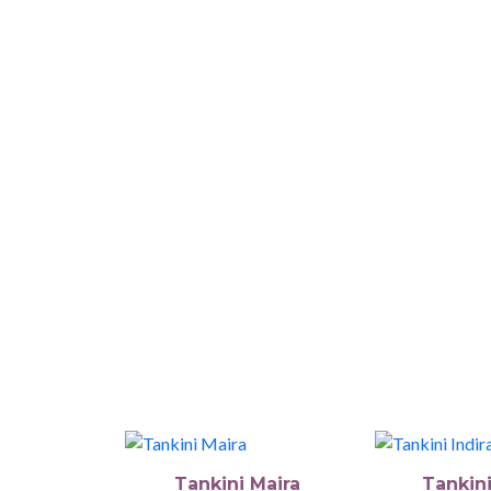
Tankini Maira
Tankini