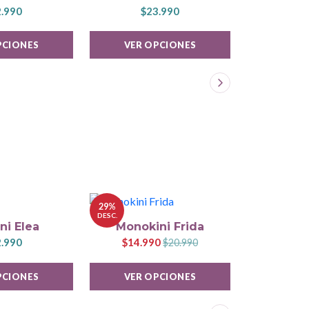
.990
$23.990
$2
PCIONES
VER OPCIONES
VER 
29%
DESC.
ni Elea
Monokini Frida
Tankin
.990
$14.990
$2
$20.990
PCIONES
VER OPCIONES
VER 