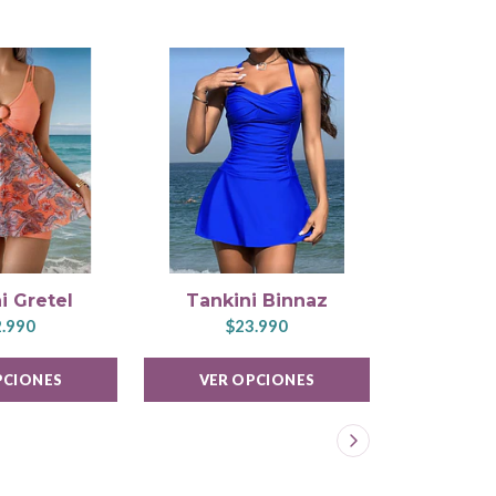
i Gretel
Tankini Binnaz
Tanki
.990
$23.990
$2
PCIONES
VER OPCIONES
VER 