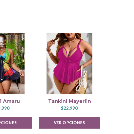
i Amaru
Tankini Mayerlin
Tanki
.990
$22.990
$2
PCIONES
VER OPCIONES
VER 