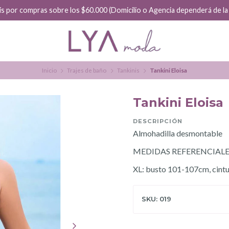
is por compras sobre los $60.000 (Domicilio o Agencia dependerá de la f
Inicio
Trajes de baño
Tankinis
Tankini Eloisa
Tankini Eloisa
DESCRIPCIÓN
Almohadilla desmontable
MEDIDAS REFERENCIALE
XL: busto 101-107cm, cint
SKU: 019