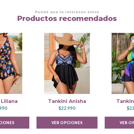
Puede que te interesen estos
Productos recomendados
 Liliana
Tankini Anisha
Tankin
990
$22.990
$22
CIONES
VER OPCIONES
VER O