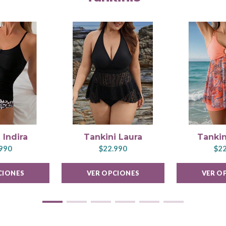
 Indira
Tankini Laura
Tankin
990
$22.990
$22
CIONES
VER OPCIONES
VER O