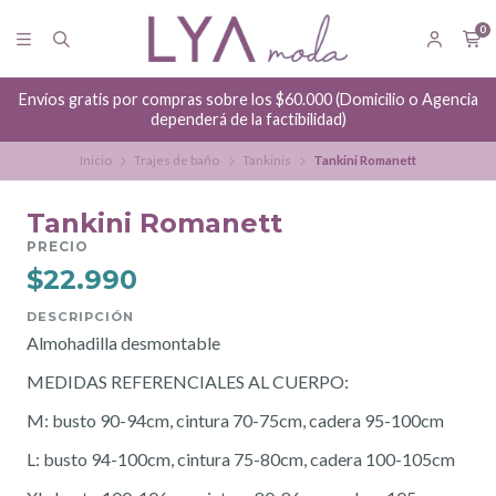
0
Envíos gratis por compras sobre los $60.000 (Domicilio o Agencia
dependerá de la factibilidad)
Inicio
Trajes de baño
Tankinis
Tankini Romanett
Tankini Romanett
PRECIO
$22.990
DESCRIPCIÓN
Almohadilla desmontable
MEDIDAS REFERENCIALES AL CUERPO:
M: busto 90-94cm, cintura 70-75cm, cadera 95-100cm
L: busto 94-100cm, cintura 75-80cm, cadera 100-105cm