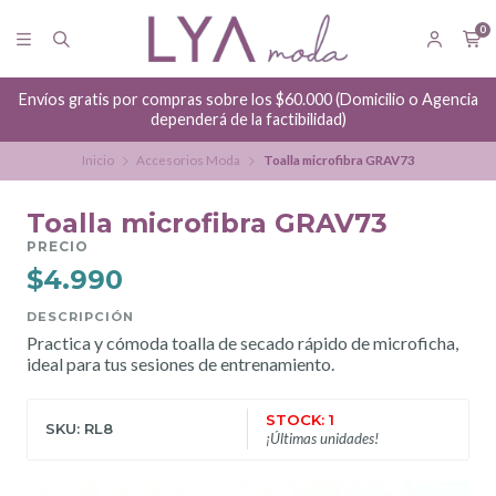
0
Envíos gratis por compras sobre los $60.000 (Domicilio o Agencia
dependerá de la factibilidad)
Inicio
Accesorios Moda
Toalla microfibra GRAV73
Toalla microfibra GRAV73
PRECIO
$4.990
DESCRIPCIÓN
Practica y cómoda toalla de secado rápido de microficha,
ideal para tus sesiones de entrenamiento.
STOCK: 1
SKU: RL8
¡Últimas unidades!