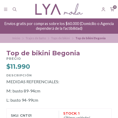
0
Envíos gratis por compras sobre los $60.000 (Domicilio o Agencia
dependerá de la factibilidad)
Inicio
Trajes de baño
Tops de bikini
Top de bikini Begonia
Top de bikini Begonia
PRECIO
$11.990
DESCRIPCIÓN
MEDIDAS REFERENCIALES:
M: busto 89-94cm
L: busto 94-99cm
STOCK: 1
SKU: CNT01
¡Últimas unidades!