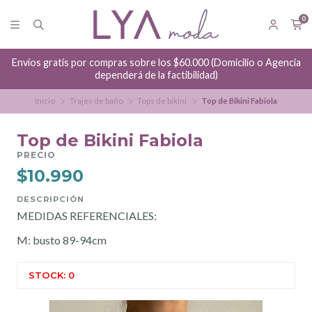
0
Envíos gratis por compras sobre los $60.000 (Domicilio o Agencia
dependerá de la factibilidad)
Inicio
Trajes de baño
Tops de bikini
Top de Bikini Fabiola
Top de Bikini Fabiola
PRECIO
$10.990
DESCRIPCIÓN
MEDIDAS REFERENCIALES:
M: busto 89-94cm
STOCK: 0