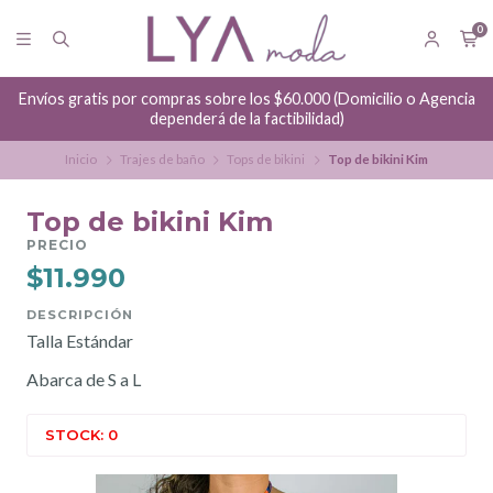
0
Envíos gratis por compras sobre los $60.000 (Domicilio o Agencia
dependerá de la factibilidad)
Inicio
Trajes de baño
Tops de bikini
Top de bikini Kim
Top de bikini Kim
PRECIO
$11.990
DESCRIPCIÓN
Talla Estándar
Abarca de S a L
STOCK: 0