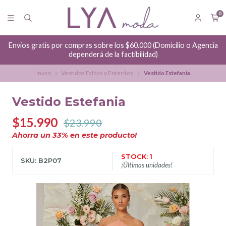
0
Envíos gratis por compras sobre los $60.000 (Domicilio o Agencia
dependerá de la factibilidad)
Inicio
Vestidos Faldas y Enteritos
Vestido Estefania
Vestido Estefania
$15.990
$23.990
Ahorra un
33
% en este producto!
STOCK: 1
SKU: B2P07
¡Últimas unidades!