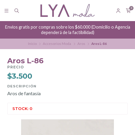
0
Envíos gratis por compras sobre los $60.000 (Domicilio o Agencia
dependerá de la factibilidad)
Inicio
Accesorios Moda
Aros
Aros L-86
Aros L-86
PRECIO
$3.500
DESCRIPCIÓN
Aros de fantasía
STOCK: 0