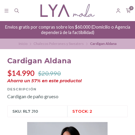
0
Envíos gratis por compras sobre los $60.000 (Domicilio o Agencia
dependerá de la factibilidad)
Inicio
Chalecos Polerones y Sweaters
Cardigan Aldana
Cardigan Aldana
$14.990
$20.990
Ahorra un
57
% en este producto!
DESCRIPCIÓN
Cardigan de paño grueso
SKU: RL7 J10
STOCK: 2