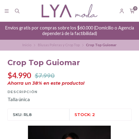
0
Envíos gratis por compras sobre los $60.000 (Domicilio o Agencia
dependerá de la factibilidad)
Inicio
Blusas Poleras y Crop Top
Crop Top Guiomar
Crop Top Guiomar
$4.990
$7.990
Ahorra un
38
% en este producto!
DESCRIPCIÓN
Talla única
SKU: RL8
STOCK: 2