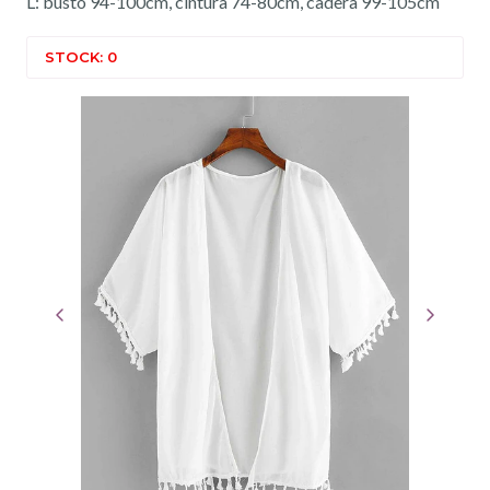
L: busto 94-100cm, cintura 74-80cm, cadera 99-105cm
STOCK: 0