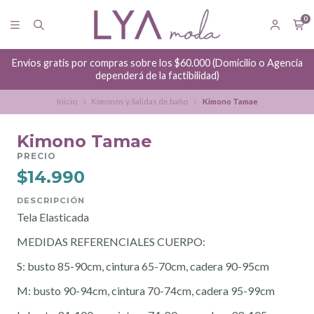
0
Envíos gratis por compras sobre los $60.000 (Domicilio o Agencia
dependerá de la factibilidad)
Inicio
Kimonos y Salidas de baño
Kimono Tamae
Kimono Tamae
PRECIO
$14.990
DESCRIPCIÓN
Tela Elasticada
MEDIDAS REFERENCIALES CUERPO:
S: busto 85-90cm, cintura 65-70cm, cadera 90-95cm
M: busto 90-94cm, cintura 70-74cm, cadera 95-99cm